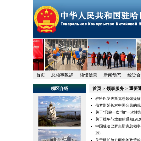
首页
总领事致辞
领馆信息
新闻动态
经贸合
领区介绍
首页
>
领事服务
>
重要
驻哈巴罗夫斯克总领馆提醒
俄罗斯延长对中国公民的现
关于“只跑一次”和“一次性
关于端午节放假的通知
(202
中国驻哈巴罗夫斯克总领事
29)
关于延长单方面免签政策的