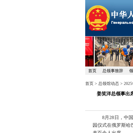
首页
总领事致辞
首页
>
总领馆动态
>
20
姜笑洋总领事出
8月28日，
园仪式在俄罗斯哈
表百余人出席。