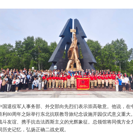
中国退役军人事务部、外交部向先烈们表示崇高敬意。他说，在
胜利
80周年之际举行东北抗联教导旅纪念设施开园仪式意义重大
战斗友谊、携手抗击法西斯主义的光辉象征。总领馆将同俄方全
同历史记忆，弘扬正确二战史观。