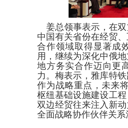
姜总领事
表示
，在双
中国有关省份
在
经贸
、
合作
领域取得显著成
用，继续为深化中俄地
地方务实合作迈向更
力。
梅表示
，雅库特铁
作为战略重点，未来
枢纽
基础设施建设
工程
双边经贸往来注入新
动
全面战略协作
伙伴关系