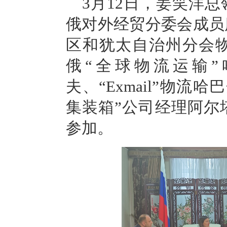
3
月
12
日，姜笑洋总
俄对外经贸分委会成员
区和犹太自治州分会
俄
“全球物流运输
夫、
“Exmail”物流
哈巴
集装箱”公司经理阿尔
参加。