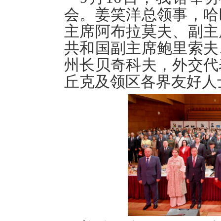
会。姜笑洋总领事，哈
主席阿布拉莫夫、副主
共和国副主席鲍里索夫
州长贝奇科夫，外交代
丘克及领区各界友好人士