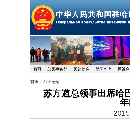
首页
总领事致辞
领馆信息
新闻动态
经贸合
首页
>
烈士纪念
苏方遒总领事出席哈巴
年
2015