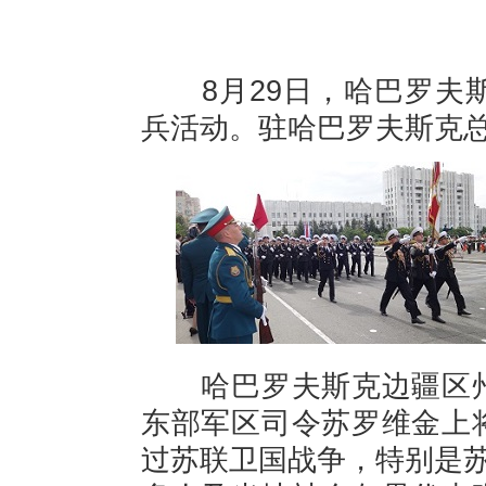
8
月
29
日，哈巴罗夫
兵活动。驻哈巴罗夫斯克
哈巴罗夫斯克边疆区
东部军区司令苏罗维金上
过苏联卫国战争，特别是