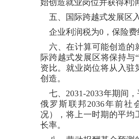
始
创造就业
岗位
并获得利
五、
国际
跨越式发展区
企业利润税为
0
，
保险费
六、
在计算
可能创造的
际
跨越式发展区
将保持与
“
资比。就业岗位
将
从
入驻
创造。
七、
2031
-
2033年期间
，
俄罗斯联邦
2036年
前
社
况），将上一时期的平均
长率。