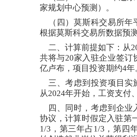
家规划中心
预测）
。
（四）莫斯科交易所
年
根据莫斯科交易所数据
预
二、计算前提
如下：从
共将
与
20
家入驻企业签
订
亿卢布
，
项目投资
期
约
4年
三、考虑到投资项目实
从
2024年开始，工资
支付
四、
同时，
考虑到企业
协议，计算时假定
入驻
第
1/3，第三年占1/3，第四