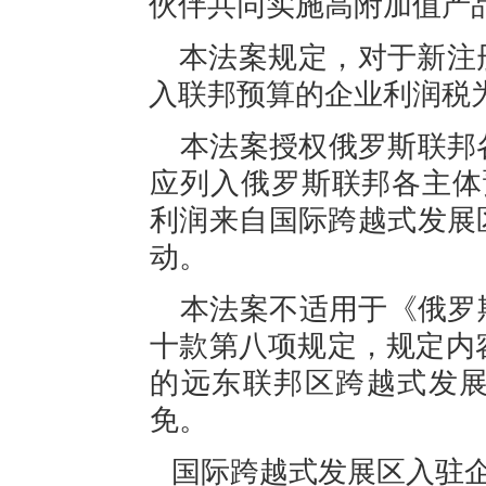
伙伴共同实施高附加值产
本
法案规定，对于
新注
入
联邦预算
的企业
利润税
本
法案授权俄罗斯联邦
应列入俄罗斯联邦各主体
利润来自国际跨越式发展
动
。
本
法案
不适用于
《俄罗
十
款第
八
项规定，
规定内
的远东联邦区
跨越式发
免。
国际跨越式发展区
入驻