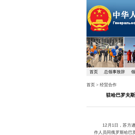
首页
总领事致辞
首页
>
经贸合作
驻哈巴罗夫斯
12
月
1
日，苏方
作人员同俄罗斯哈巴