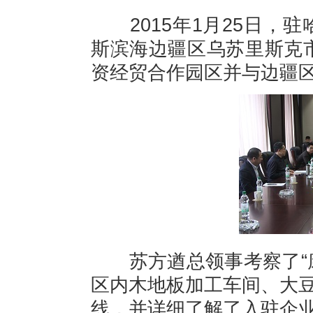
2015
年
1
月
25
日
，驻
斯滨海边疆区乌苏里斯克市考
资经贸合作园区并与边疆
苏方遒总领事考察了“
区内木地板加工车间、大豆
线，并详细了解了入驻企