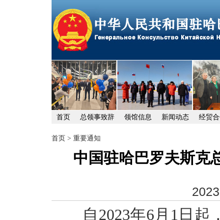
首页
总领事致辞
领馆信息
新闻动态
经贸合
首页
>
重要通知
中国驻哈巴罗夫斯克
2023
自
2023
年
6
月
1
日起