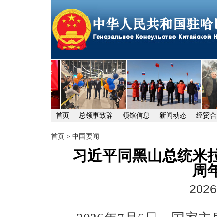
首页
总领事致辞
领馆信息
新闻动态
经贸合
首页
>
中国要闻
习近平同黑山总统米拉
周
2026