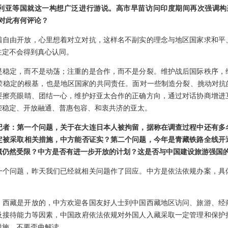
利亚等国就这一构想广泛进行游说。高市早苗访问印度期间再次强调构
对此有何评论？
着自由开放，心里想着对立对抗，这样名不副实的理念与地区国家求和平
注定不会得到真心认同。
是稳定，而不是动荡；注重的是合作，而不是分裂。维护战后国际秩序，
荣稳定的根基，也是地区国家的共同责任。面对一些制造分裂、挑动对抗的
要擦亮眼睛、团结一心，维护好亚太合作的正确方向，通过对话协商增进
荣稳定、开放融通、普惠包容、和衷共济的亚太。
记者：第一个问题，关于在大连日本人被拘留，据称在调查过程中还有多
定被采取相关措施，中方能否证实？第二个问题，今年是青藏铁路全线开通
藏仍然受限？中方是否有进一步开放的计划？这是否与中国建设旅游强国
一个问题，昨天我们已经就相关问题作了回应。中方是依法依规办案，具
，西藏是开放的，中方欢迎各国友好人士到中国西藏地区访问、旅游、经
及接待能力等因素，中国政府依法依规对外国人入藏采取一定管理和保护
措施，不要歪曲解读。