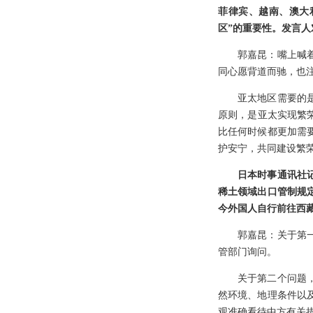
菲律宾、越南、澳大
区”的重要性。发言人
郭嘉昆：嘴上喊
同心愿背道而驰，也
亚太地区需要的
原则，是亚太实现繁
比任何时候都更加需
护安宁，共同建设繁
日本时事通讯社
稀土领域出口管制规
今外国人自行前往西
郭嘉昆：关于第
管部门询问。
关于第二个问题
然环境、地理条件以
观准确看待中方有关