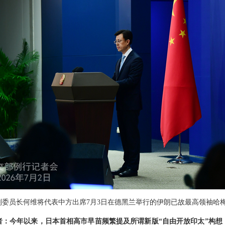
副委员长何维将代表中方出席7月3日在德黑兰举行的伊朗已故最高领袖哈
者：今年以来，日本首相高市早苗频繁提及所谓新版“自由开放印太”构想